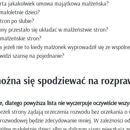
arta jakakolwiek umowa majątkowa małżeńska?
ałoletnie dzieci?
tron po ślubie?
rony przestało się układać w małżeństwie stron?
 małżeńskie stron?
a jeżeli nie to kiedy małżonek wyprowadził się ze wspóln
 widzi szansę na pojednanie?
można się spodziewać na rozpr
 dlatego powyższa lista nie wyczerpuje oczywiście wszys
eżeli strony żądają orzeczenia rozwodu bez orzekania o 
e rozwodowej będzie zdecydowanie mniej. W zależności od
ólne małoletnie dzieci albo w dalszym ciągu mieszkają ze 