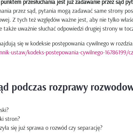
unktem przesłuchania jest już zadawanie przez sąd pyta
hania przez sąd, pytania mogą zadawać same strony post
owej. Z tych też względów ważne jest, aby nie tylko właś
także uważnie słuchać odpowiedzi drugiej strony w tocz
jdują się w kodeksie postępowania cywilnego w rozdzial
ennik-ustaw/kodeks-postepowania-cywilnego-16786199/cz-1
sąd podczas rozprawy rozwodo
ski?
ki stron?
zyła się już sprawa o rozwód czy separację?