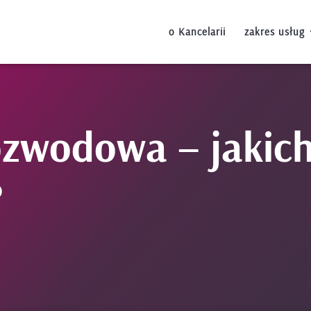
o Kancelarii
zakres usług
zwodowa – jakich
?