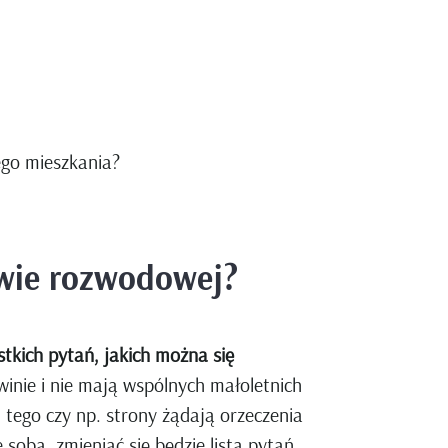
ego mieszkania?
awie rozwodowej?
tkich pytań, jakich można się
winie i nie mają wspólnych małoletnich
 tego czy np. strony żądają orzeczenia
sobą, zmieniać się będzie lista pytań,